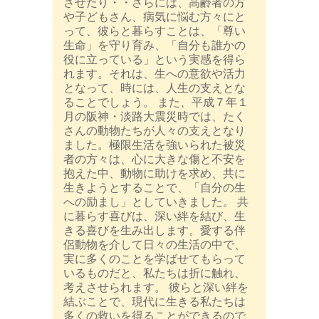
させたり・・さらには、高齢者の方
や子どもさん、病気に悩む方々にと
って、彼らと暮らすことは、「尊い
生命」を守り育み、「自分も誰かの
役に立っている」という実感を得ら
れます。それは、生への意欲や活力
となって、時には、人生の支えとな
ることでしょう。 また、平成７年１
月の阪神・淡路大震災時では、たく
さんの動物たちが人々の支えとなり
ました。極限生活を強いられた被災
者の方々は、心に大きな傷と不安を
抱えた中、動物に助けを求め、共に
生きようとすることで、「自分の生
への励まし」としていきました。 共
に暮らす喜びは、深い絆を結び、生
きる喜びを生み出します。愛する伴
侶動物を介して日々の生活の中で、
実に多くのことを学ばせてもらって
いるものだと、私たちは折に触れ、
考えさせられます。 彼らと深い絆を
結ぶことで、現代に生きる私たちは
多くの救いを得ることができるので