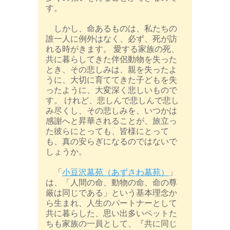
す。
しかし、命あるものは、私たちの
誰一人に例外はなく、必ず、死が訪
れる時がきます。 愛する家族の死、
共に暮らしてきた伴侶動物を失った
とき、その悲しみは、親を失ったよ
うに、大切に育ててきた子どもを失
ったように、大変深く悲しいもので
す。 けれど、悲しんで悲しんで悲し
み尽くし、その悲しみを、いつかは
感謝へと昇華されることが、旅立っ
た彼らにとっても、皆様にとって
も、真の安らぎになるのではないで
しょうか。
「
小豆沢墓苑（あずさわ墓苑）
」
は、「人間の命、動物の命、命の尊
厳は同じである」という基本理念か
ら生まれ、人生のパートナーとして
共に暮らした、思い出多いペットた
ちも家族の一員として、『共に同じ