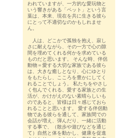
われていますが、一方的な愛玩物と
いう響きがある「ペット」という言
葉は、本来、現在を共に生きる彼ら
にとって不適切なのかもしれませ
ん。
人は、どこかで孤独を抱え、寂し
さに耐えながら、その一方で心の隙
間を埋めてくれる何かを求めている
ものだと思います。 そんな時、伴侶
動物＝愛する大切な家族である彼ら
は、大きな癒しとなり、心にゆとり
をもたらし、こころを豊かにしてく
れることでしょう。 私たちをやさし
く包んでくれる、愛する家族との生
活が、かけがえのない素晴らしいも
のであると、皆様は日々感じておら
れることと思います。 愛する伴侶動
物である彼らを通して、家族間での
会話が増え、弾んだり、一緒に活動
する事で、（散歩や遊びなどを通じ
て）自然と体を動かし、健康を促進