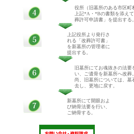
役所（旧墓所のある市区町
上記*A・*Bの書類を添えて
葬許可申請書」を提出する
上記役所より発行さ
れる「改葬許可書」
を新墓所の管理者に
提出する。
旧墓所にてお魂抜きの法要
い、ご遺骨を新墓所へ改葬
尚、旧墓所については、墓
去し、更地に戻す。
新墓所にて開眼およ
び納骨法要を行い、
ご納骨する。