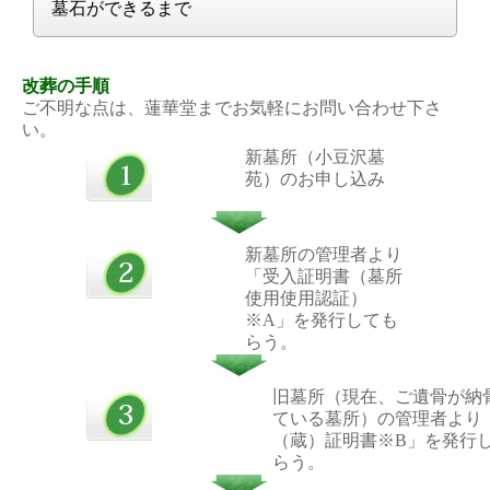
墓石ができるまで
改葬の手順
ご不明な点は、蓮華堂までお気軽にお問い合わせ下さ
い。
新墓所（小豆沢墓
苑）のお申し込み
新墓所の管理者より
「受入証明書（墓所
使用使用認証）
※A」を発行しても
らう。
旧墓所（現在、ご遺骨が納
ている墓所）の管理者より 
（蔵）証明書※B」を発行
らう。